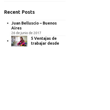
Recent Posts
Juan Belluscio – Buenos
Aires
26 de junio de 2017
5 Ventajas de
trabajar desde
casa como tutor
en línea
14 de junio de 2017
5 Diferencias en
matemáticas
entre Estados
Unidos y
Latinoamérica
12 de junio de 2017
3 técnicas de
comunicación
importantes para
dar clases por