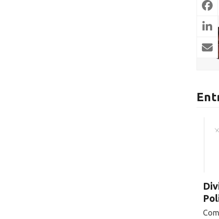
Ent
Div
Pol
Come