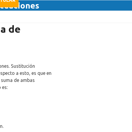
TULAR
Ecuaciones
ma de
nes. Sustitución
especto a esto, es que en
la suma de ambas
 es:
n.