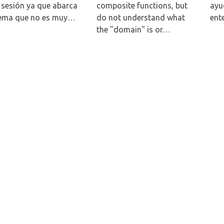
 sesión ya que abarca
composite functions, but
ayu
ema que no es muy…
do not understand what
ent
the "domain" is or…