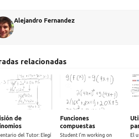
Alejandro Fernandez
radas relacionadas
isión de
Funciones
Ut
inomios
compuestas
pa
ntario del Tutor: Elegí
Student I'm working on
El 