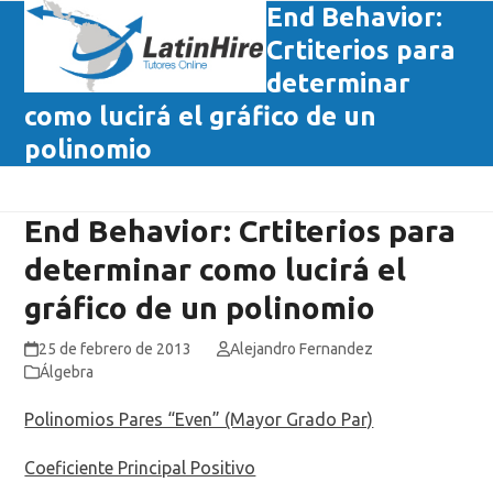
Skip
End Behavior:
Open
Close
to
Crtiterios para
mobile
mobile
content
determinar
menu
menu
como lucirá el gráfico de un
polinomio
End Behavior: Crtiterios para
determinar como lucirá el
gráfico de un polinomio
25 de febrero de 2013
Alejandro Fernandez
Álgebra
Polinomios Pares “Even” (Mayor Grado Par)
Coeficiente Principal Positivo