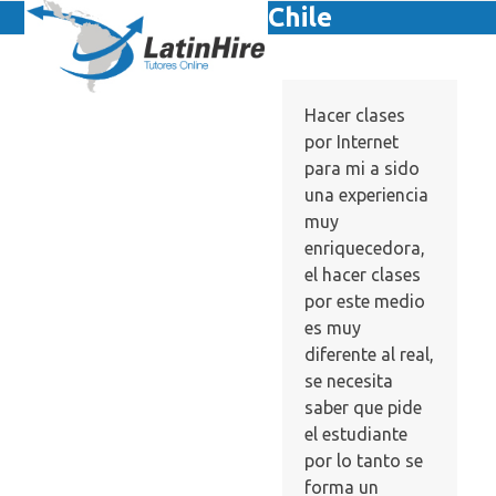
Skip
Chile
Open
Close
to
mobile
mobile
content
menu
menu
Hacer clases
por Internet
para mi a sido
una experiencia
muy
enriquecedora,
el hacer clases
por este medio
es muy
diferente al real,
se necesita
saber que pide
el estudiante
por lo tanto se
forma un