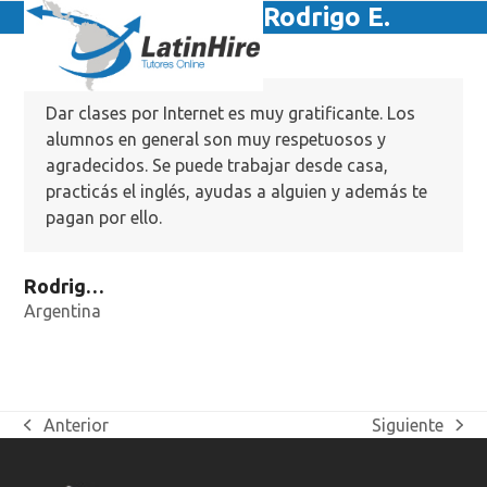
Skip
Rodrigo E.
Open
Close
to
mobile
mobile
content
menu
menu
Dar clases por Internet es muy gratificante. Los
alumnos en general son muy respetuosos y
agradecidos. Se puede trabajar desde casa,
practicás el inglés, ayudas a alguien y además te
pagan por ello.
Rodrigo Estrella
Argentina
Anterior
Siguiente
previous
next
post:
post: