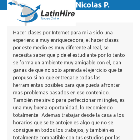
Skip
Nicolas P.
Open
Close
to
mobile
mobile
content
menu
menu
Hacer clases por Internet para mi a sido una
experiencia muy enriquecedora, el hacer clases
por este medio es muy diferente al real, se
necesita saber que pide el estudiante por lo tanto
se forma un ambiente muy amigable con el, dan
ganas de que no solo aprenda el ejercicio que te
propuso si no que entregarle todas las
herramientas posibles para que pueda afrontar
mas problemas basados en ese contenido.
También me sirvió para perfeccionar mi ingles, es
una muy buena oportunidad, lo recomiendo
totalmente . Ademas trabajar desde la casa a los
horarios que se te antojen es algo que no se
consigue en todos los trabajos, y también es
totalmente compatible con tus estudios por las