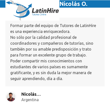
Skip
Nicolás O.
Open
Close
to
mobile
mobile
content
menu
menu
Formar parte del equipo de Tutores de LatinHire
es una experiencia enriquecedora.
No sólo por la calidad profesional de
coordinadores y compañeros de tutorías, sino
también por su amable predisposición y trato
para formar un excelente grupo de trabajo.
Poder compartir mis conocimientos con
estudiantes de varios países es sumamente
gratificante, y es sin duda la mejor manera de
seguir aprendiendo, día a día.
Nicolás O.
Argentina