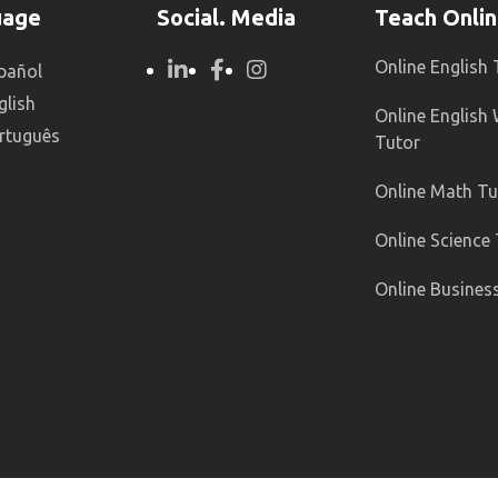
uage
Social. Media
Teach Onli
Online English
pañol
glish
Online English 
rtuguês
Tutor
Online Math Tu
Online Science
Online Busines