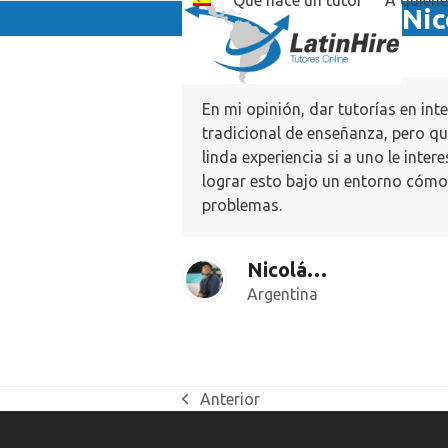
Qué hace un tutor
A quién
Skip
Nic
to
content
En mi opinión, dar tutorías en in
tradicional de enseñanza, pero q
linda experiencia si a uno le inte
lograr esto bajo un entorno cómo
problemas.
Nicolás Mastropasqua
Argentina
Anterior
previous
post: