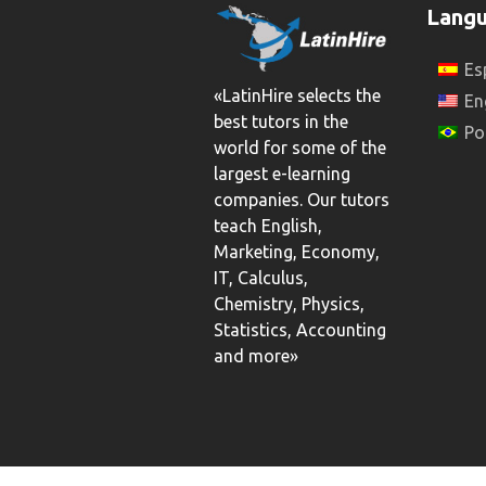
Lang
Es
«LatinHire selects the
En
best tutors in the
Po
world for some of the
largest e-learning
companies. Our tutors
teach English,
Marketing, Economy,
IT, Calculus,
Chemistry, Physics,
Statistics, Accounting
and more»