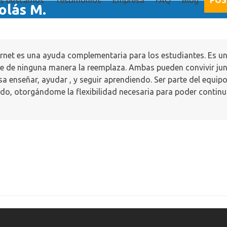
es buscamos
Testimonios
Empresa
FAQ
Blog
POS
olás M.
ternet es una ayuda complementaria para los estudiantes. Es un
ue de ninguna manera la reemplaza. Ambas pueden convivir ju
resa enseñar, ayudar , y seguir aprendiendo. Ser parte del equip
do, otorgándome la flexibilidad necesaria para poder continu