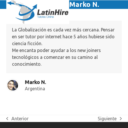
Skip
Marko N.
Open
Close
to
mobile
mobile
content
menu
menu
La Globalización es cada vez más cercana. Pensar
en ser tutor por internet hace 5 años hubiese sido
ciencia ficción.
Me encanta poder ayudar a los new joiners
tecnológicos a comenzar en su camino al
conocimiento.
Marko N.
Argentina
Anterior
Siguiente
previous
next