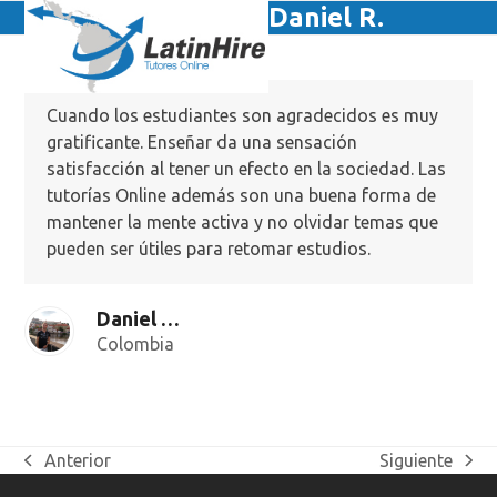
Skip
Daniel R.
Open
Close
to
mobile
mobile
content
menu
menu
Cuando los estudiantes son agradecidos es muy
gratificante. Enseñar da una sensación
satisfacción al tener un efecto en la sociedad. Las
tutorías Online además son una buena forma de
mantener la mente activa y no olvidar temas que
pueden ser útiles para retomar estudios.
Daniel Rodríguez
Colombia
Anterior
Siguiente
previous
next