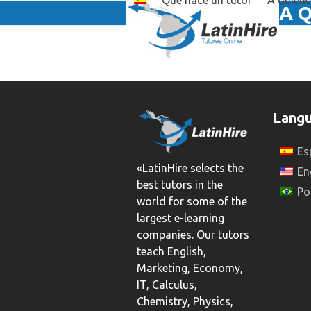
Qué hace un tutor
A quién
Skip
A 
to
content
Lang
Es
«LatinHire selects the
En
best tutors in the
Po
world for some of the
largest e-learning
companies. Our tutors
teach English,
Marketing, Economy,
IT, Calculus,
Chemistry, Physics,