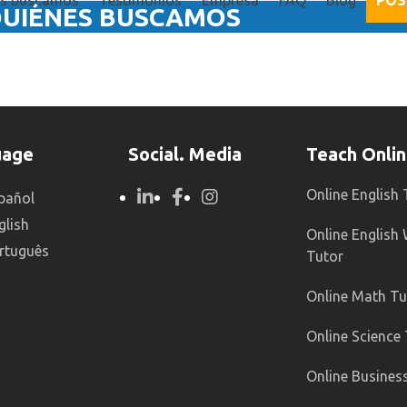
es buscamos
Testimonios
Empresa
FAQ
Blog
POS
QUIÉNES BUSCAMOS
uage
Social. Media
Teach Onli
Online English
pañol
glish
Online English 
rtuguês
Tutor
Online Math Tu
Online Science
Online Busines